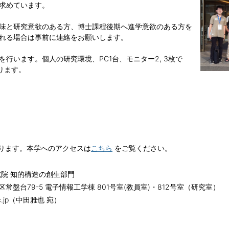
求めています。
味と研究意欲のある方、博士課程後期へ進学意欲のある方を
れる場合は事前に連絡をお願いします。
行います。個人の研究環境、PC1台、モニター2, 3枚で
ります。
あります。本学へのアクセスは
こちら
をご覧ください。
究院 知的構造の創生部門
谷区常盤台79-5 電子情報工学棟 801号室(教員室)・812号室（研究室）
u.ac.jp（中田雅也 宛）