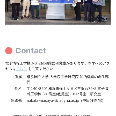
Contact
電子情報工学棟(N6-2)の8階に研究室があります。本学へのアク
セスは
こちら
をご覧ください。
所属
横浜国立大学 大学院工学研究院 知的構造の創生部
門
住所
〒240-8501 横浜市保土ケ谷区常盤台79-5 電子情
報工学棟 801号室(教員室)・812号室（研究室）
連絡先
nakata-masaya-tb at ynu.ac.jp（中田雅也 宛）
Copyright © 2026 - Masaya Nakata · All rights